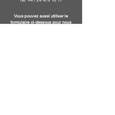
Tel:
+41 24 479 16 17
Vous pouvez aussi utiliser le
formulaire ci-dessous pour nous
contacter
Nom
Prénom
Sujet
Email