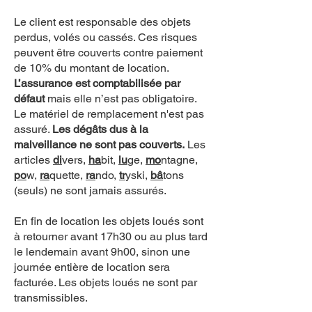
Le client est responsable des objets
perdus, volés ou cassés. Ces risques
peuvent être couverts contre paiement
de 10% du montant de location.
L’assurance est comptabilisée par
défaut
mais elle n’est pas obligatoire.
Le matériel de remplacement n'est pas
assuré.
Les dégâts dus à la
malveillance ne sont pas couverts.
Les
articles
di
vers,
ha
bit,
lu
ge,
mo
ntagne,
po
w,
ra
quette,
ra
ndo,
tr
yski,
bâ
tons
(seuls) ne sont jamais assurés.
En fin de location les objets loués sont
à retourner avant 17h30 ou au plus tard
le lendemain avant 9h00, sinon une
journée entière de location sera
facturée. Les objets loués ne sont par
transmissibles.